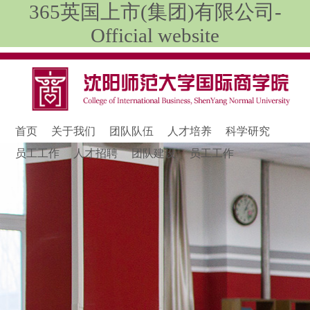
365英国上市(集团)有限公司-
Official website
首页
关于我们
团队队伍
人才培养
科学研究
员工工作
人才招聘
团队建设
员工工作