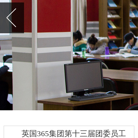
英国365集团第十三届团委员工