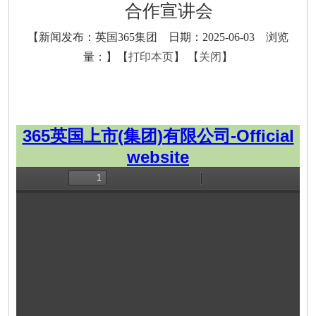
合作宣讲会
【新闻发布：英国365集团 日期：2025-06-03 浏览
量：
】【
打印本页
】 【
关闭
】