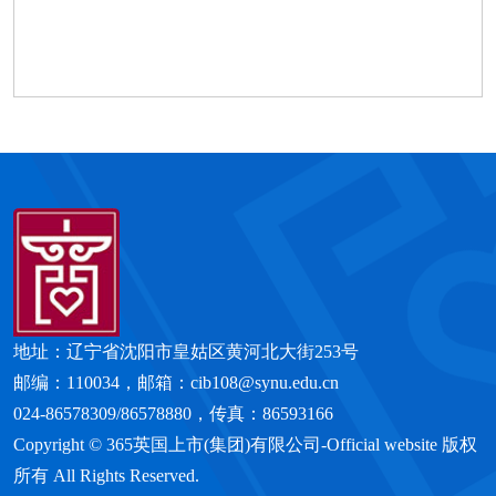
地址：辽宁省沈阳市皇姑区黄河北大街253号
邮编：110034，邮箱：cib108@synu.edu.cn
024-86578309/86578880，传真：86593166
Copyright © 365英国上市(集团)有限公司-Official website 版权
所有 All Rights Reserved.