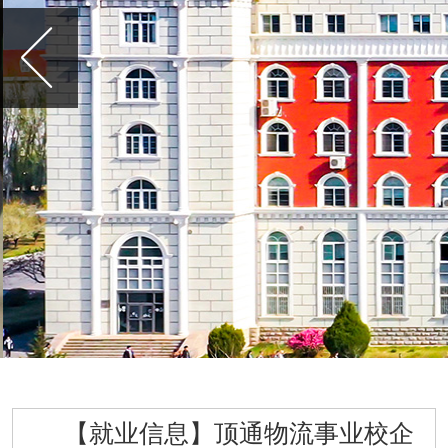
【就业信息】顶通物流事业校企