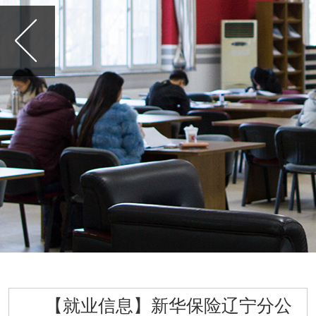
【就业信息】新华保险辽宁分公