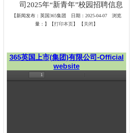
司2025年“新青年”校园招聘信息
【新闻发布：英国365集团 日期：2025-04-07 浏览
量：
】【
打印本页
】 【
关闭
】