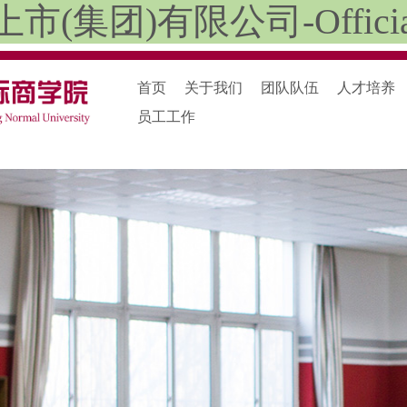
市(集团)有限公司-Official 
首页
关于我们
团队队伍
人才培养
员工工作