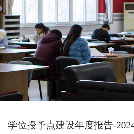
学位授予点建设年度报告-202