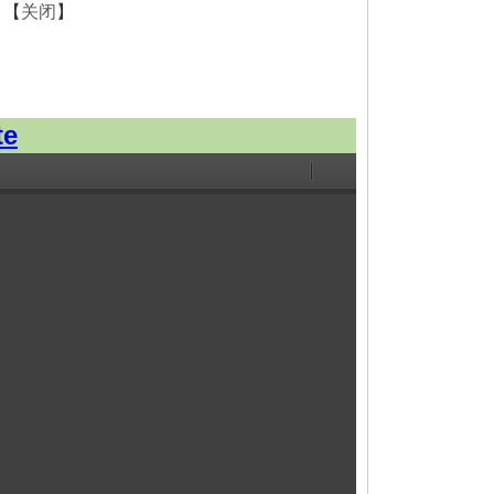
 【
关闭
】