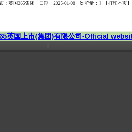
：英国365集团 日期：2025-01-08 浏览量：
】【
打印本页
】