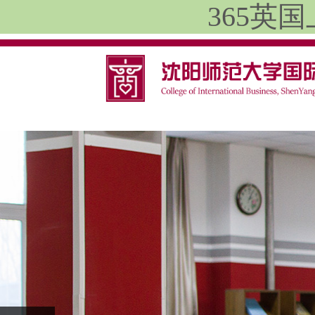
365英国上