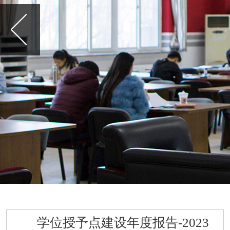
学位授予点建设年度报告-2023