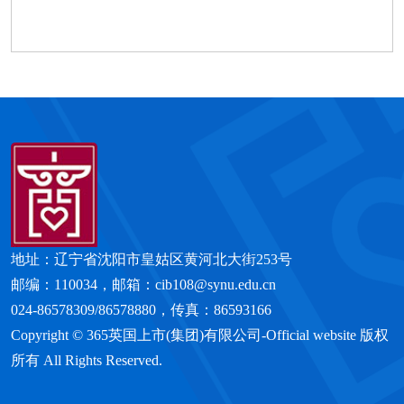
地址：辽宁省沈阳市皇姑区黄河北大街253号
邮编：110034，邮箱：cib108@synu.edu.cn
024-86578309/86578880，传真：86593166
Copyright © 365英国上市(集团)有限公司-Official website 版权
所有 All Rights Reserved.