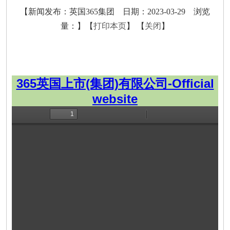
【新闻发布：英国365集团 日期：2023-03-29 浏览
量：
】【
打印本页
】 【
关闭
】