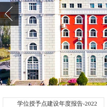
学位授予点建设年度报告-2022