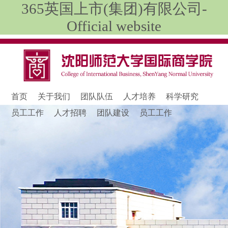
365英国上市(集团)有限公司-
Official website
首页
关于我们
团队队伍
人才培养
科学研究
员工工作
人才招聘
团队建设
员工工作